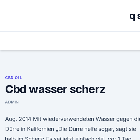
Skip
to
q 
content
CBD OIL
Cbd wasser scherz
ADMIN
Aug. 2014 Mit wiederverwendeten Wasser gegen di
Dürre in Kalifornien „Die Dürre helfe sogar, sagt sie
halb im Scherz: Es sei jetzt einfach viel vor 1 Tag